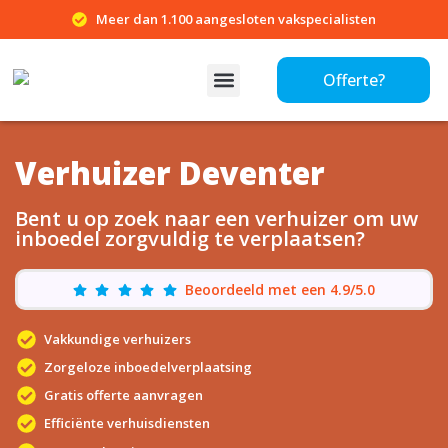
Meer dan 1.100 aangesloten vakspecialisten
Offerte?
Verhuizer Deventer
Bent u op zoek naar een verhuizer om uw
inboedel zorgvuldig te verplaatsen?
Beoordeeld met een 4.9/5.0
Vakkundige verhuizers
Zorgeloze inboedelverplaatsing
Gratis offerte aanvragen
Efficiënte verhuisdiensten