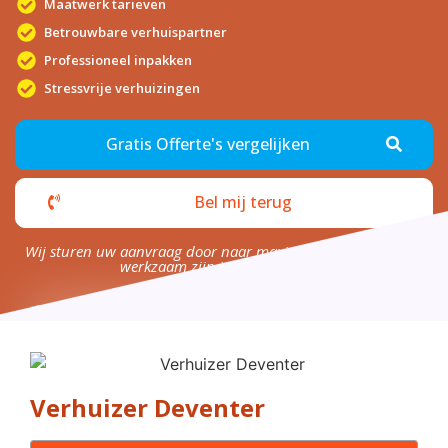
Maatwerk tarieven
Betrouwbare verhuispartner
Professioneel inpakken
Stressvrije verhuizingen
Gratis Offerte's vergelijken
Bel mij terug
Wij sturen uw aanvraag door naar maximaal 4 bedrijven die
werkzaam zijn in uw omgeving.
Verhuizer Deventer