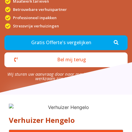
Maatwerk tarieven
Betrouwbare verhuispartner
Professioneel inpakken
Stressvrije verhuizingen
Gratis Offerte's vergelijken
Bel mij terug
Wij sturen uw aanvraag door naar maximaal 4 bedrijven die
werkzaam zijn in uw omgeving.
Verhuizer Hengelo