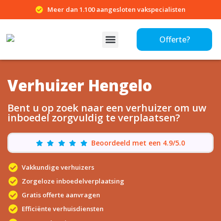
Meer dan 1.100 aangesloten vakspecialisten
Offerte?
Verhuizer Hengelo
Bent u op zoek naar een verhuizer om uw
inboedel zorgvuldig te verplaatsen?
Beoordeeld met een 4.9/5.0
Vakkundige verhuizers
Zorgeloze inboedelverplaatsing
Gratis offerte aanvragen
Efficiënte verhuisdiensten