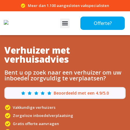
Meer dan 1.100 aangesloten vakspecialisten
Offerte?
Verhuizer met
verhuisadvies
Bent u op zoek naar een verhuizer om uw
inboedel zorgvuldig te verplaatsen?
Beoordeeld met een 4.9/5.0
Vakkundige verhuizers
Zorgeloze inboedelverplaatsing
Gratis offerte aanvragen