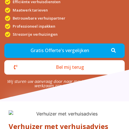
Efficiënte verhuisdiensten
Maatwerk tarieven
Betrouwbare verhuispartner
Professioneel inpakken
Stressvrije verhuizingen
Gratis Offerte's vergelijken
Bel mij terug
Wij sturen uw aanvraag door naar maximaal 4 bedrijven die
werkzaam zijn in uw omgeving.
Verhuizer met verhuisadvies