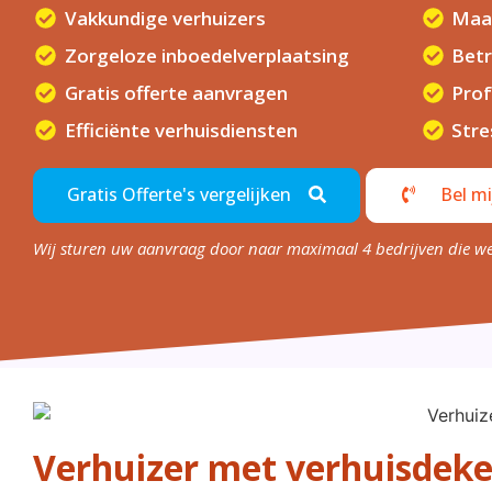
Vakkundige verhuizers
Maat
Zorgeloze inboedelverplaatsing
Betr
Gratis offerte aanvragen
Prof
Efficiënte verhuisdiensten
Stre
Gratis Offerte's vergelijken
Bel mi
Wij sturen uw aanvraag door naar maximaal 4 bedrijven die w
Verhuizer met verhuisdek