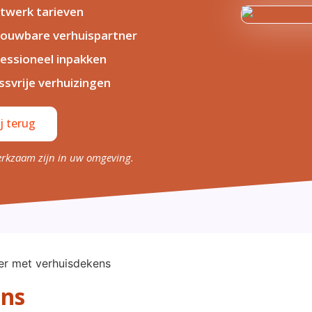
werk tarieven
ouwbare verhuispartner
essioneel inpakken
ssvrije verhuizingen
j terug
erkzaam zijn in uw omgeving.
ens