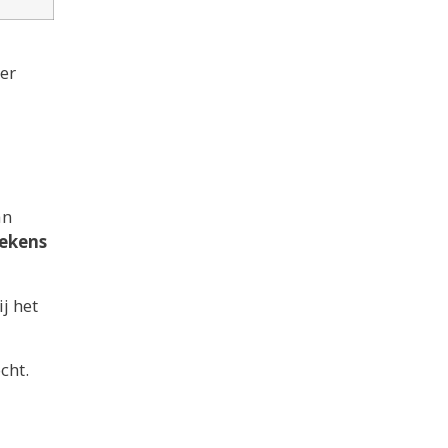
 er
an
dekens
j het
cht.