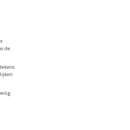
et
ns de
sdekens
lijken
eilig