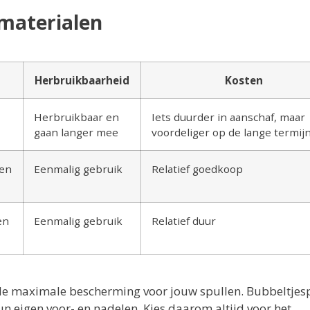
materialen
Herbruikbaarheid
Kosten
Herbruikbaar en
Iets duurder in aanschaf, maar
gaan langer mee
voordeliger op de lange termij
sen
Eenmalig gebruik
Relatief goedkoop
en
Eenmalig gebruik
Relatief duur
s de maximale bescherming voor jouw spullen. Bubbeltjesp
n eigen voor- en nadelen. Kies daarom altijd voor het