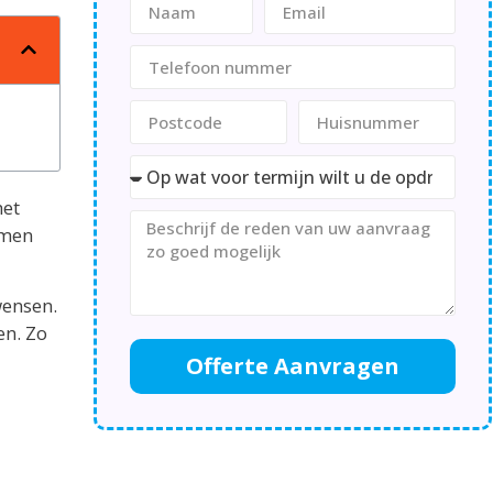
het
rmen
wensen.
en. Zo
Offerte Aanvragen