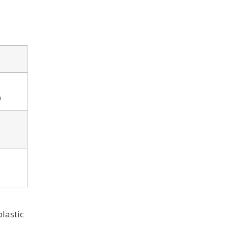
n
lastic