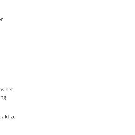
er
ns het
ing
aakt ze